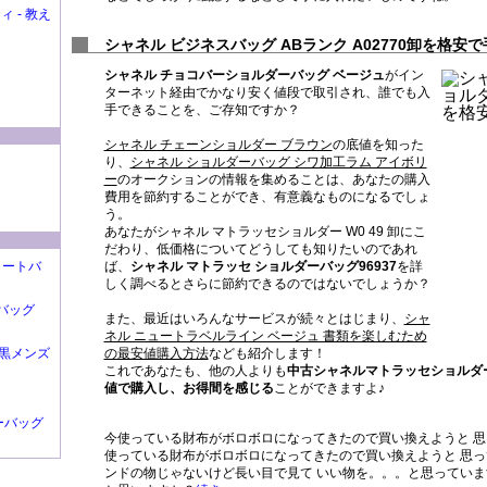
ィ - 教え
シャネル ビジネスバッグ ABランク A02770卸を格安
シャネル チョコバーショルダーバッグ ベージュ
がイン
ターネット経由でかなり安く値段で取引され、誰でも入
手できることを、ご存知ですか？
シャネル チェーンショルダー ブラウン
の底値を知った
り、
シャネル ショルダーバッグ シワ加工ラム アイボリ
ー
のオークションの情報を集めることは、あなたの購入
費用を節約することができ、有意義なものになるでしょ
う。
あなたがシャネル マトラッセショルダー W0 49 卸にこ
だわり、低価格についてどうしても知りたいのであれ
コトートバ
ば、
シャネル マトラッセ ショルダーバッグ96937
を詳
しく調べるとさらに節約できるのではないでしょうか？
バッグ
また、最近はいろんなサービスが続々とはじまり、
シャ
ネル ニュートラベルライン ベージュ 書類を楽しむため
グ黒メンズ
の最安値購入方法
なども紹介します！
これであなたも、他の人よりも
中古シャネルマトラッセショルダ
値で購入し、お得間を感じる
ことができますよ♪
ーバッグ
今使っている財布がボロボロになってきたので買い換えようと 思っ
使っている財布がボロボロになってきたので買い換えようと 思
ンドの物じゃないけど長い目で見て いい物を。。。と思ってい