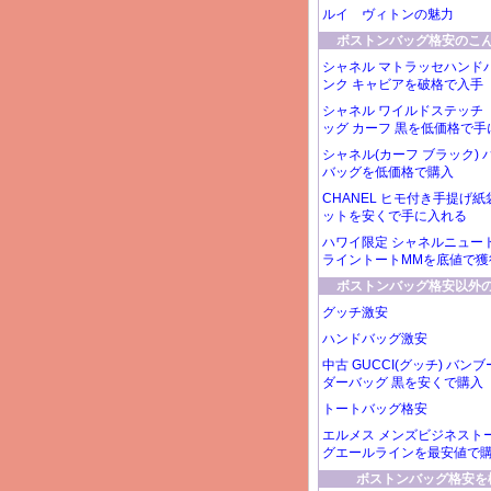
ルイ ヴィトンの魅力
ボストンバッグ格安のこ
シャネル マトラッセハンドバ
ンク キャビアを破格で入手
シャネル ワイルドステッチ 
ッグ カーフ 黒を低価格で手
シャネル(カーフ ブラック) 
バッグを低価格で購入
CHANEL ヒモ付き手提げ紙
ットを安くで手に入れる
ハワイ限定 シャネルニュー
ライントートMMを底値で獲
ボストンバッグ格安以外
グッチ激安
ハンドバッグ激安
中古 GUCCI(グッチ) バン
ダーバッグ 黒を安くで購入
トートバッグ格安
エルメス メンズビジネスト
グエールラインを最安値で
ボストンバッグ格安を