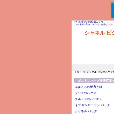
>> 携帯での閲覧はコチラ
シャネル チョコバーショルダーバ
シャネル ビ
シャネル ビジネスバ
を格安でほしいの紹介
底値で獲得が気になる
になること間違いあり
ＴＯＰ
>>
シャネル ビジネスバッグ
ボストンバッグ格安克服
エルメスの魅力とは
グッチのバッグ
エルメスのバーキン
イブ サンローラン バッグ
シャネル バッグ