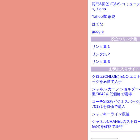
質問&回答 (Q&A) コミュニテ
て！goo
Yahoo!知恵袋
はてな
google
役立つリンク集
リンク集１
リンク集２
リンク集３
お気に入りサイト
クロエ(CHLOE') ECO エ
ッグを底値で入手
シャネル カーフ ショルダー
黒“3042を低価格で獲得
コーチSIG柄ビジネスバッ
70181を特価で購入
ジャッキーライン底値
シャネルCHANELのストロ
G34)を破格で獲得