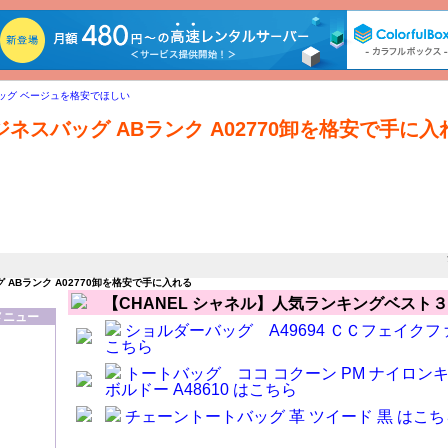
ッグ ベージュを格安でほしい
ジネスバッグ ABランク A02770卸を格安で手に入
ッグ ABランク A02770卸を格安で手に入れるについて。シャネル チョコバーショ
。シャネル 化粧ポーチ キャビアスキン 黄色を安くでほしいのシャネル チェーンシ
のなら、購入 CHANELブラウンスエードショルダーを特価で入手について調べる
ません。シャネル ショルダーバッグ シワ加工ラム アイボリーをオークションでほ
シ
 ABランク A02770卸を格安で手に入れる
【CHANEL シャネル】人気ランキングベスト３
メニュー
ショルダーバッグ A49694 ＣＣフェイク
こちら
トートバッグ ココ コクーン PM ナイロンキ
ボルドー A48610 はこちら
チェーントートバッグ 革 ツイード 黒 はこち