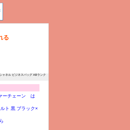
れる
ルダーバッグ ベージュ
ョルダー ブラウンを
とあなたに役立つ情報
しい
ャネル ビジネスバッグ ABランク A02770卸を格安で手に入れるについて。シャネル チョコバ
ファーチェーン は
ルト 黒 ブラック×
ら