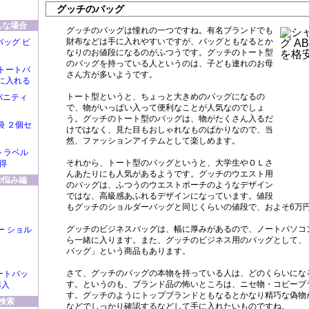
グッチのバッグ
んな場合
グッチのバッグは憧れの一つですね。有名ブランドでも
財布などは手に入れやすいですが、バッグともなるとか
ッグ ピ
なりのお値段になるのがふつうです。グッチのトート型
のバッグを持っている人というのは、子ども連れのお母
トートバ
さん方が多いようです。
に入れる
トート型というと、ちょっと大きめのバッグになるの
バニティ
で、物がいっぱい入って便利なことが人気なのでしょ
う。グッチのトート型のバッグは、物がたくさん入るだ
袋 ２個セ
けではなく、見た目もおしゃれなものばかりなので、当
然、ファッションアイテムとして楽しめます。
トラベル
それから、トート型のバッグというと、大学生やＯＬさ
得
んあたりにも人気があるようです。グッチのウエスト用
の悩み編
のバッグは、ふつうのウエストポーチのようなデザイン
ではな、高級感あふれるデザインになっています。値段
もグッチのショルダーバッグと同じくらいの値段で、およそ6万
グッチのビジネスバッグは、幅に厚みがあるので、ノートパソコ
ブー ショル
ら一緒に入ります。また、グッチのビジネス用のバッグとして、
バッグ」という商品もあります。
さて、グッチのバッグの本物を持っている人は、どのくらいにな
ートバッ
す。というのも、ブランド品の怖いところは、ニセ物・コピーブ
購入
す。グッチのようにトップブランドともなるとかなり精巧な偽物
検索
などでしっかり確認するなどして手に入れたいものですね。